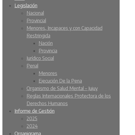
Legislación
Nacional
Provincial
Menores, Incapaces y con Capacidad
Restringida
Nación
Provincia
Jurídico Social
Penal
Menores
Ejecución De la Pena
Organismo de Salud Mental – Jujuy
Reglas Internacionales Protectora de los
Derechos Humanos
Informe de Gestión
2025
2024
Organigrama