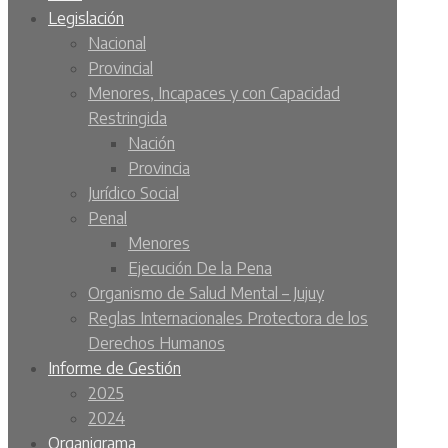
Legislación
Nacional
Provincial
Menores, Incapaces y con Capacidad
Restringida
Nación
Provincia
Jurídico Social
Penal
Menores
Ejecución De la Pena
Organismo de Salud Mental – Jujuy
Reglas Internacionales Protectora de los
Derechos Humanos
Informe de Gestión
2025
2024
Organigrama